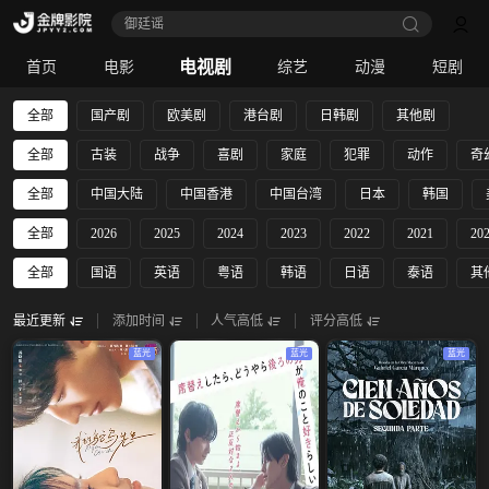
御廷谣‎
电视剧
首页
电影
综艺
动漫
短剧
全部
国产剧
欧美剧
港台剧
日韩剧
其他剧
全部
古装
战争
喜剧
家庭
犯罪
动作
奇
全部
中国大陆
中国香港
中国台湾
日本
韩国
全部
2026
2025
2024
2023
2022
2021
20
全部
国语
英语
粤语
韩语
日语
泰语
其
最近更新
添加时间
人气高低
评分高低
蓝光
蓝光
蓝光