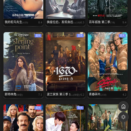
我的鸵鸟先生
换座位后，发现身后...
百年孤独 第二季
8.4
6.3
9.4
(4/20)
(1/8)
(7/8)
蓝光
蓝光
蓝光
斯特林角
波兰家族 第三季 1...
青春碎片
7.1
6.2
4.2
(08全)
(08全)
(2/10)
蓝光
蓝光
蓝光