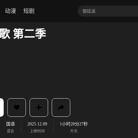
动漫
短剧
歌 第二季
国语
2025.12.09
1小时28分27秒
语言
上映时间
片长