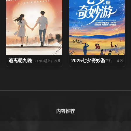
逃离朝九晚...
2025七夕奇妙游
5.8
4.8
(1209期上)
正片
内容推荐