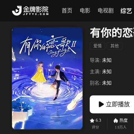
综艺
首页
电影
电视剧
有你的恋
爱情
其他
导演:
未知
主演:
未知
别名:
未知
立即播放
6.3
热度
评分
1.9万
人