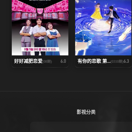
好好减肥恋爱
有你的恋歌 第...
6.0
6.3
(08期)
(0310期)
影视分类