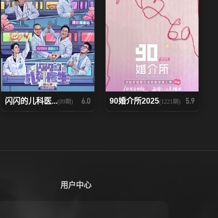
闪闪的儿科医...
90婚介所2025
6.0
5.9
(09期)
(1221期)
用户中心