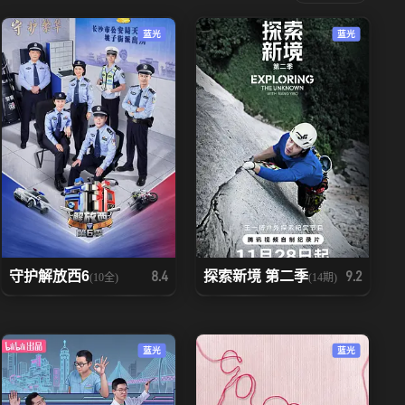
蓝光
蓝光
守护解放西6
探索新境 第二季
8.4
9.2
(10全)
(14期)
蓝光
蓝光