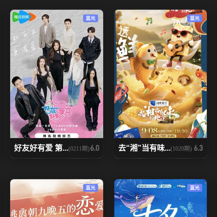
蓝光
蓝光
好友好有爱 第...
去“湘”当有味...
6.0
6.3
(0211期)
(1020期)
蓝光
蓝光