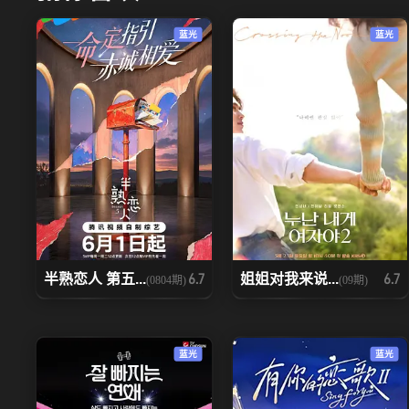
蓝光
蓝光
半熟恋人 第五...
姐姐对我来说...
6.7
6.7
(0804期)
(09期)
蓝光
蓝光